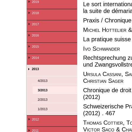
2019
Le sort internatio
la suite de démari
2018
Praxis / Chronique
2017
Michel Hottelier 
2016
La pratique suisse
2015
Ivo Schwander
Rechtsprechung zu
2014
und Zwangsvollstr
2013
Ursula Cassani, Sa
Christian Sager
4/2013
Chronique de droit
3/2013
(2012)
2/2013
Schweizerische Pra
1/2013
(2012) . 467
2012
Thomas Cottier, To
Victor Saco & Cha
2011