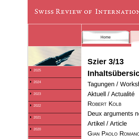
Home
Szier 3/13
2025
Inhaltsübersic
2024
Tagungen / Works
Aktuell / Actualité
2023
Robert Kolb
2022
Deux arguments noc
2021
Artikel / Article
2020
Gian Paolo Roman